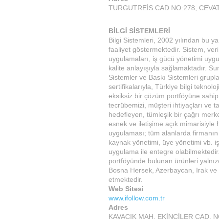
TURGUTREİS CAD NO:278, CEVAT 
BİLGİ SİSTEMLERİ
Bilgi Sistemleri, 2002 yılından bu 
faaliyet göstermektedir. Sistem, ver
uygulamaları, iş gücü yönetimi uygul
kalite anlayışıyla sağlamaktadır. Su
Sistemler ve Baskı Sistemleri grupl
sertifikalarıyla, Türkiye bilgi tekno
eksiksiz bir çözüm portföyüne sahi
tecrübemizi, müşteri ihtiyaçları ve ta
hedefleyen, tümleşik bir çağrı merkez
esnek ve iletişime açık mimarisiyle 
uygulaması; tüm alanlarda firmanın iş
kaynak yönetimi, üye yönetimi vb. işl
uygulama ile entegre olabilmektedir. 
portföyünde bulunan ürünleri yalnızc
Bosna Hersek, Azerbaycan, Irak ve K
etmektedir.
Web Sitesi
www.ifollow.com.tr
Adres
KAVACIK MAH. EKİNCİLER CAD. NO: