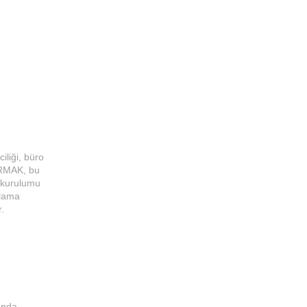
iliği, büro
BÜRMAK, bu
r kurulumu
olama
r.
rında