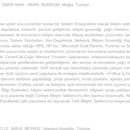
ŞAKİR MAH., 48400, BODRUM, Muğla, Türkiye
yana uçtan uca çözümler sunan bir Sistem Entegratörü olarak bilişim se
i depolama, network, yazılım geliştirme, bilişim güvenliği, çağrı merkezi
amaları ile kurumların bilişim alanında ihtiyaç duydukları çözümleri, ü
nucu, Sistem Yazılımları, Veri Depolama, Network, Bilişim Güvenliği, Kiş
arında sahip olduğu HPE, HP Inc., Microsoft Gold Partner, Fortinet ve 
lojileri pazarında seçkin iş ortaklarının çözümlerini kurumlara sunmakla 
ptir. CentriCall Çağrı Merkezi Yönetim Uygulaması; telekomünikasyon p
lepleriyle şekillendirerek geliştirdiğimiz, ileri seviye ve kompleks çağrı 
i yönetim sistemidir. VoIP temelli ses teknolojileri üzerinde çalışan Cent
her türlü üçüncü parti uygulama ile entegre olabilmektedir. i-Follow İş
lerinin takibinin yapabildiği, proje yönetimi, fırsat yönetimi, ajanda yön
erinizde i-Follow, esnek ve iletişime açık mimarisiyle her türlü üçüncü p
Bilgi Sistemleri; bilişim sektöründeki deneyimini, bilgisini, proje yaklaş
a iç pazarda değil Türkiye Bilişim Sektörü’nü ileri taşıma vizyonuyla; 
azakistan gibi pazarlara da taşıyarak Türk Bilişim Sektörü’nü başarıyl
22, 34810, BEYKOZ, İstanbul-Anadolu, Türkiye