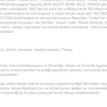
 MCSA-Messaging+Security, MCP, MCDST, BCNE, BCLE, SYBASE gibi 
zümler sunmaktadır. 2007’den bu yana her yıl Beyaz.net ilk 500 bilişim f
lı verilerine göre en hızlı büyüyen 3. bilişim firması seçilmiştir. ISO 900
 27001 kalite belgelerini almaya hak kazanan BeyazNet, Türkiye’nin 
 bünyesinde kurmuştur. Veri Merkezi, Yüksek Trafik, Yüksek Güvenlik, V
 kamu, medya, özel sektör kuruluşuna destek vermektedir. Yıldız Ünive
nmaktadır.
o:1, 34764, Ümraniye, İstanbul-Anadolu, Türkiye
rüntü, Internet Entegrasyonu ve Güvenliği), İletişim ve Güvenlik Uygul
arım ve düzenlemeleri ile pratiğe geçirilmesi işlemleri, konusunda den
apılmaktadır.
u sistem destek ekibi ile kurumsal müşterilerine Bilgi Teknolojileri al
nusunda, dünya ölçeğinde ürün ve hizmet sunan, gelişen en son teknoloji
e vizyonerliği ile ön plana çıkmış bir kurum olmayı hedeflemektedir.