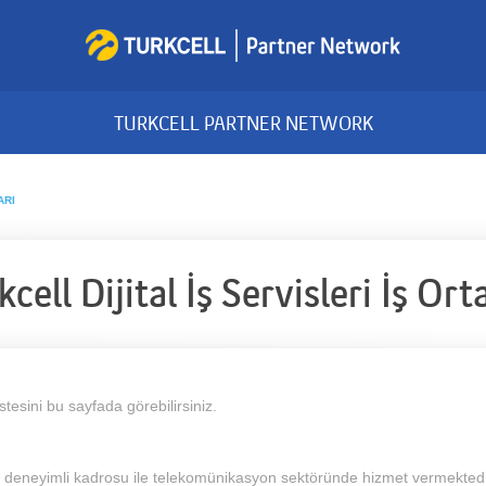
TURKCELL PARTNER NETWORK
ARI
kcell Dijital İş Servisleri İş Ort
listesini bu sayfada görebilirsiniz.
a deneyimli kadrosu ile telekomünikasyon sektöründe hizmet vermektedi