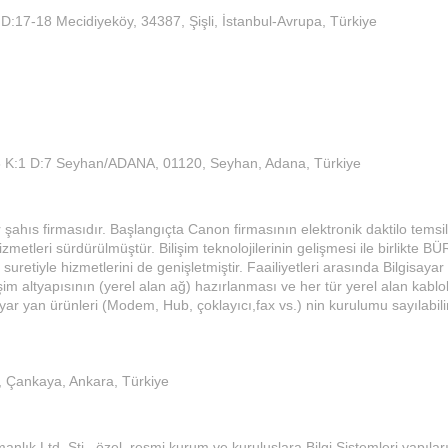
7 D:17-18 Mecidiyeköy, 34387, Şişli, İstanbul-Avrupa, Türkiye
 K:1 D:7 Seyhan/ADANA, 01120, Seyhan, Adana, Türkiye
hıs firmasıdır. Başlangıçta Canon firmasının elektronik daktilo temsilc
izmetleri sürdürülmüştür. Bilişim teknolojilerinin gelişmesi ile birlikte 
suretiyle hizmetlerini de genişletmiştir. Faailiyetleri arasında Bilgisaya
tişim altyapısının (yerel alan ağ) hazırlanması ve her tür yerel alan kabl
isayar yan ürünleri (Modem, Hub, çoklayıcı,fax vs.) nin kurulumu sayılabili
, Çankaya, Ankara, Türkiye
manlık Ltd. Şti., özel, resmi kurum ve kuruluşlara Bilgi Sistemleri yapıla