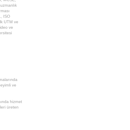
uzmanlık
irması
1, ISO
ilk UTM ve
ideo ve
rsitesi
amalarında
eyimli ve
anında hizmet
leri üreten