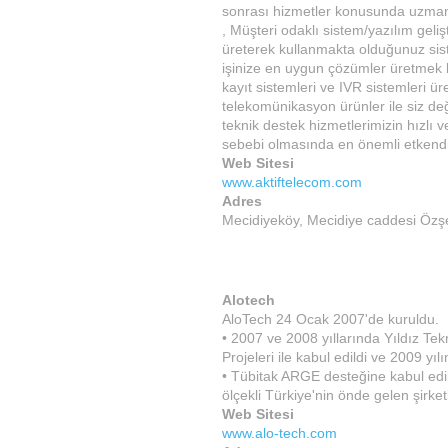
sonrası hizmetler konusunda uzmanla
, Müşteri odaklı sistem/yazılım geliş
üreterek kullanmakta olduğunuz sist
işinize en uygun çözümler üretmek k
kayıt sistemleri ve IVR sistemleri ü
telekomünikasyon ürünler ile siz de
teknik destek hizmetlerimizin hızlı v
sebebi olmasında en önemli etkendi
Web Sitesi
www.aktiftelecom.com
Adres
Mecidiyeköy, Mecidiye caddesi Özşen
Alotech
AloTech 24 Ocak 2007'de kuruldu.
• 2007 ve 2008 yıllarında Yıldız T
Projeleri ile kabul edildi ve 2009 yı
• Tübitak ARGE desteğine kabul edil
ölçekli Türkiye'nin önde gelen şirket
Web Sitesi
www.alo-tech.com