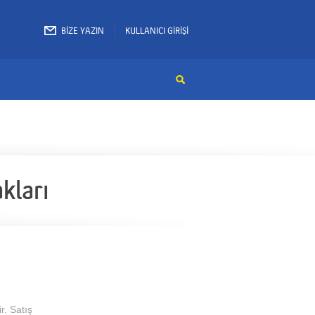
BİZE YAZIN
KULLANICI GİRİŞİ
akları
r. Satış