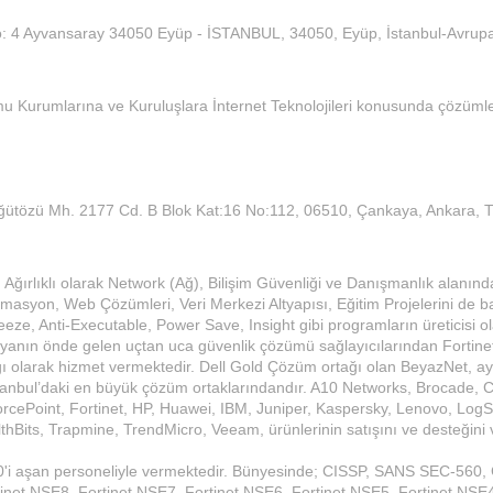
o: 4 Ayvansaray 34050 Eyüp - İSTANBUL, 34050, Eyüp, İstanbul-Avrupa
amu Kurumlarına ve Kuruluşlara İnternet Teknolojileri konusunda çözüm
ütözü Mh. 2177 Cd. B Blok Kat:16 No:112, 06510, Çankaya, Ankara, T
 Ağırlıklı olarak Network (Ağ), Bilişim Güvenliği ve Danışmanlık alanın
omasyon, Web Çözümleri, Veri Merkezi Altyapısı, Eğitim Projelerini de ba
ze, Anti-Executable, Power Save, Insight gibi programların üreticisi o
ünyanın önde gelen uçtan uca güvenlik çözümü sağlayıcılarından Fortinet
ı olarak hizmet vermektedir. Dell Gold Çözüm ortağı olan BeyazNet, ay
tanbul’daki en büyük çözüm ortaklarındandır. A10 Networks, Brocade, Ci
cePoint, Fortinet, HP, Huawei, IBM, Juniper, Kaspersky, Lenovo, LogS
hBits, Trapmine, TrendMicro, Veeam, ürünlerinin satışını ve desteğini 
70'i aşan personeliyle vermektedir. Bünyesinde; CISSP, SANS SEC-560,
et NSE8, Fortinet NSE7, Fortinet NSE6, Fortinet NSE5, Fortinet NSE