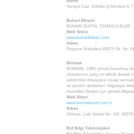
Adres
Yeniyol Cad. Gökfiliz İş Merkezi K:
Buhari Bilişim
BUHARİ DİJİTAL TEKNOLOJİLER
Web Sitesi
www.buharibilisim.com
Adres
Döşeme Mahallesi 60075 Sk. No:18
Bürmak
BÜRMAK, 1985 yılında kurulmuş bir şa
cihazlarının satış ve teknik destek h
sektördeki ihtiyaçlara cevap vermek 
ve yazılım destekleri, bilgisayar ile
hizmetleri,İletişim için gerekli Bilg
Web Sitesi
www.burmakmuh.com.tr
Adres
Sıhhıye, Lale Sokak No: 3/4, 06570
Bvf Bilgi Teknolojileri
Bvf Bilgi Teknolojileri Yapı ve Danış