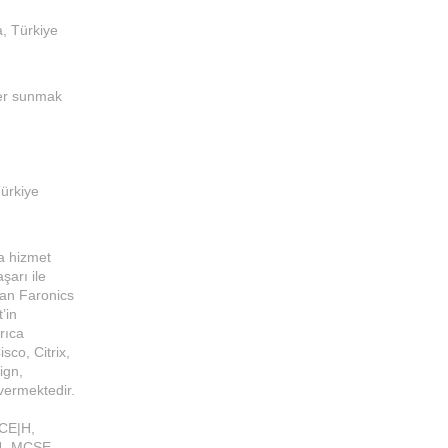
, Türkiye
ler sunmak
ürkiye
da hizmet
şarı ile
lan Faronics
’in
rıca
sco, Citrix,
ign,
vermektedir.
 CE|H,
4, MCSE,