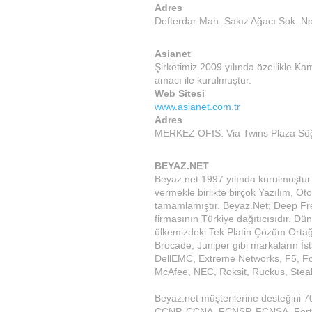
Adres
Defterdar Mah. Sakız Ağacı Sok. N
Asianet
Şirketimiz 2009 yılında özellikle K
amacı ile kurulmuştur.
Web Sitesi
www.asianet.com.tr
Adres
MERKEZ OFIS: Via Twins Plaza Söğ
BEYAZ.NET
Beyaz.net 1997 yılında kurulmuştur.
vermekle birlikte birçok Yazılım, Ot
tamamlamıştır. Beyaz.Net; Deep Free
firmasının Türkiye dağıtıcısıdır. D
ülkemizdeki Tek Platin Çözüm Ortağ
Brocade, Juniper gibi markaların İs
DellEMC, Extreme Networks, F5, For
McAfee, NEC, Roksit, Ruckus, Stealt
Beyaz.net müşterilerine desteğini 
CCNP, CCNA, FCNSP, FCNSA, Fortin