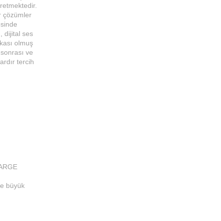
retmektedir.
ir çözümler
esinde
dijital ses
rkası olmuş
 sonrası ve
ardır tercih
e ARGE
ve büyük