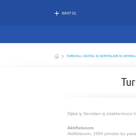
KAYIT OL
TURKCELL DIJITAL İŞ SERVISLERI İŞ ORTAKL
Tur
Dijital iş Servisleri iş ortaklarımızın 
Aktiftelecom
Aktiftelecom, 1994 yılından bu yan