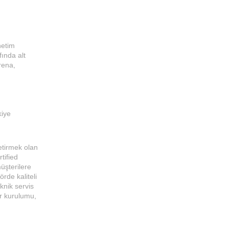
netim
fında alt
rena,
iye
etirmek olan
tified
üşterilere
rde kaliteli
knik servis
er kurulumu,