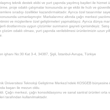
şmış teknik destek ekibi ve yurt çapında yayılmış bayileri ile hizmet ü
tirme, proje odaklı çalışmalar konusunda ar-ge ekibi ile hızlı ve güvenil
emlere sıradışı özellikler kazandırmaktadır. Ayrıca özel tasarımlar say
onusunda uzmanlaşmıştır. Markalarımız altında çağrı merkezi yazılımı, 
retimini ve müşterilere özel geliştirmeleri yapmaktayız. Ayrıca dünya ma
ğerli dostlarımıza uygun çözümler sunmanın gayreti içerisindeyiz. Satış
e çözüm odaklı olması, yurt çapında verilebilmesi ürünlerimizin uzun yıll
r.
 işhanı No:30 Kat 3-4, 34387, Şişli, İstanbul-Avrupa, Türkiye
eknik Üniversitesi Teknoloji Geliştirme Merkezi'ndeki KOSGEB bünyesin
lında başarı ile mezun oldu.
di. Çağrı merkezi, çağrı konsolidasyonu ve sanal santral ürünleri orta 
leri tarafından kullanılmaktadır.