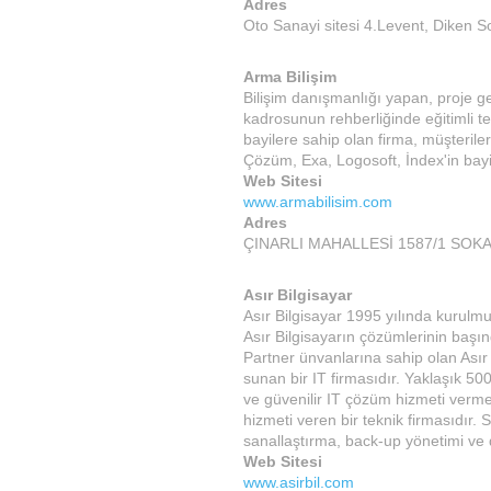
Adres
Oto Sanayi sitesi 4.Levent, Diken 
Arma Bilişim
Bilişim danışmanlığı yapan, proje ge
kadrosunun rehberliğinde eğitimli te
bayilere sahip olan firma, müşterile
Çözüm, Exa, Logosoft, İndex'in bay
Web Sitesi
www.armabilisim.com
Adres
ÇINARLI MAHALLESİ 1587/1 SOKAK
Asır Bilgisayar
Asır Bilgisayar 1995 yılında kurulmu
Asır Bilgisayarın çözümlerinin başı
Partner ünvanlarına sahip olan Asır
sunan bir IT firmasıdır. Yaklaşık 50
ve güvenilir IT çözüm hizmeti vermek
hizmeti veren bir teknik firmasıdır.
sanallaştırma, back-up yönetimi ve d
Web Sitesi
www.asirbil.com