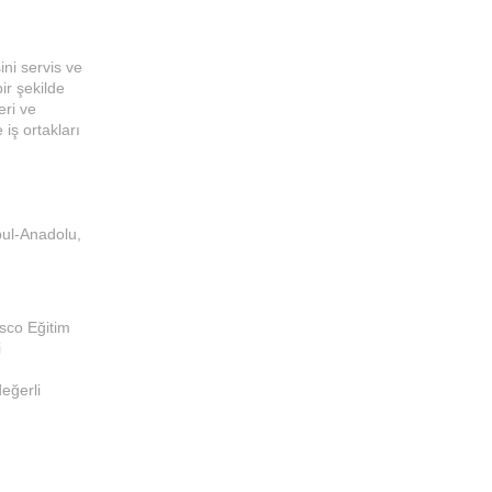
ni servis ve
ir şekilde
eri ve
iş ortakları
bul-Anadolu,
isco Eğitim
i
eğerli