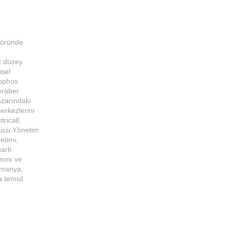
ktöründe
st düzey
isel
Sophos
beraber
azarındaki
merkezlerini
ricall,
 Gücü Yönetim
etimi,
arti
ımını ve
Almanya,
a temsil