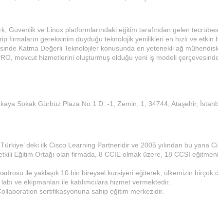
 Güvenlik ve Linux platformlarındaki eğitim tarafından gelen tecrübesi
rip firmaların gereksinim duyduğu teknolojik yenilikleri en hızlı ve etkin b
sinde Katma Değerli Teknolojiler konusunda en yetenekli ağ mühendisl
O, mevcut hizmetlerini oluşturmuş olduğu yeni iş modeli çerçevesinde 
kaya Sokak Gürbüz Plaza No:1 D: -1, Zemin, 1, 34744, Ataşehir, İstan
Türkiye’ deki ilk Cisco Learning Partneridir ve 2005 yılından bu yana C
etkili Eğitim Ortağı olan firmada, 8 CCIE olmak üzere, 18 CCSI eğitmen
rosu ile yaklaşık 10 bin bireysel kursiyeri eğiterek, ülkemizin birçok d
 labı ve ekipmanları ile katılımcılara hizmet vermektedir.
ollaboration sertifikasyonuna sahip eğitim merkezidir.