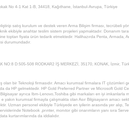
Sokak No 4-1 Kat 1-B, 34418, Kağıthane, İstanbul-Avrupa, Türkiye
liştirip satış kurulum ve destek veren Arma Bilişim firması, tecrübeli yö
knik ekibiyle anahtar teslim sistem projeleri yapmaktadır. Donanım tara
rine toptan fiyata ürün tedarik etmektedir. Halihazırda Penta, Armada, A
isi durumundadır.
 NO:8 D:505-508 RODKAR2 İŞ MERKEZİ, 35170, KONAK, İzmir, Türk
ş olan bir Teknoloji firmasıdır. Amacı kurumsal firmalara IT çözümleri g
nda da HP gelmektedir. HP Gold Preferred Partner ve Microsoft Gold Cer
 Bilgisayar ayrıca Ibm-Lenovo,Toshiba gibi markaları en iyi imkanlarla m
0 e yakın kurumsal firmayla çalışmakta olan Asır Bilgisayarın amacı sektö
tir. Uzman personel ekibiyle Türkiyede en iyilerin arasında yer alıp, Te
 Servislerinde Notebook ,prınter, monıtor gibi onarımların yanı sıra Serv
ata kurtarımlarında da iddialıdır.